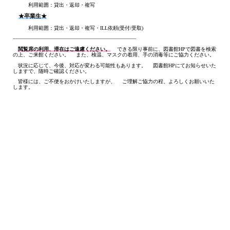
利用範囲：貸出・返却・複写
★卒業生★
利用範囲：貸出・返却・複写・ILL依頼(受付/受取)
――――――――――――――――――――――――
閲覧席の利用、滞在はご遠慮ください。
できる限り事前に、図書館HPで図書を検索
の上、ご来館ください。 また、検温、マスクの着用、手の消毒等にご協力ください。
状況に応じて、今後、対応が変わる可能性もあります。 図書館HPにてお知らせいた
しますで、随時ご確認ください。
皆様には、ご不便をおかけいたしますが、 ご理解ご協力の程、よろしくお願いいた
します。