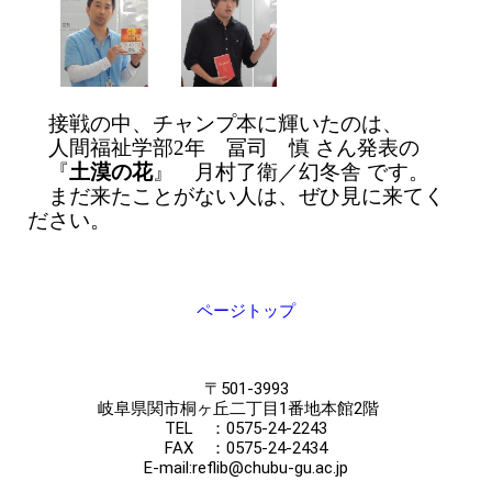
接戦の中、チャンプ本に輝いたのは、
人間福祉学部2年 冨司 慎 さん発表の
『
土漠の花
』 月村了衛／幻冬舎 です。
まだ来たことがない人は、ぜひ見に来てく
ださい。
ページトップ
〒501-3993
岐阜県関市桐ヶ丘二丁目1番地本館2階
TEL ：0575-24-2243
FAX ：0575-24-2434
E-mail:reflib@chubu-gu.ac.jp