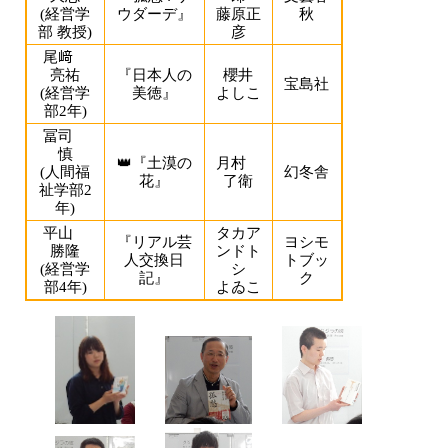
(経営学
ウダーデ』
藤原正
秋
部 教授)
彦
尾﨑
亮祐
『日本人の
櫻井
宝島社
(経営学
美徳』
よしこ
部2年)
冨司
慎
👑『土漠の
月村
(人間福
幻冬舎
花』
了衛
祉学部2
年)
平山
タカア
『リアル芸
ヨシモ
勝隆
ンドト
人交換日
トブッ
(経営学
シ
記』
ク
部4年)
よゐこ