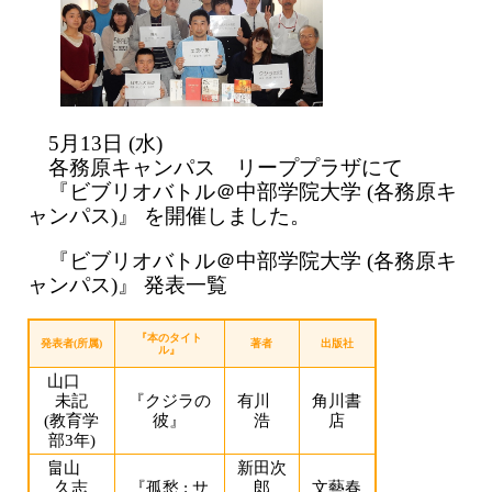
5月13日 (水)
各務原キャンパス リーププラザにて
『ビブリオバトル＠中部学院大学 (各務原キ
ャンパス)』 を開催しました。
『ビブリオバトル＠中部学院大学 (各務原キ
ャンパス)』 発表一覧
『本のタイト
発表者(所属)
著者
出版社
ル』
山口
未記
『クジラの
有川
角川書
(教育学
彼』
浩
店
部3年)
畠山
新田次
久志
『孤愁 : サ
郎
文藝春