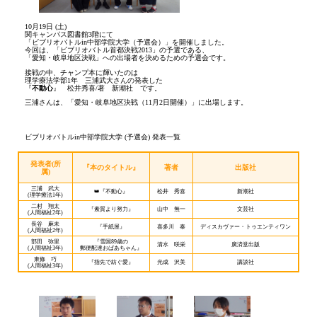
10月19日 (土)
関キャンパス図書館3階にて
「ビブリオバトルin中部学院大学（予選会）」を開催しました。
今回は、「ビブリオバトル首都決戦2013」の予選である、
「愛知・岐阜地区決戦」への出場者を決めるための予選会です。
接戦の中、チャンプ本に輝いたのは
理学療法学部1年 三浦武大さんの発表した
『
不動心
』 松井秀喜/著 新潮社 です。
三浦さんは、「愛知・岐阜地区決戦（11月2日開催）」に出場します。
ビブリオバトルin中部学院大学 (予選会) 発表一覧
発表者(所
『本のタイトル』
著者
出版社
属)
三浦 武大
👑『不動心』
松井 秀喜
新潮社
(理学療法1年)
二村 翔太
『素質より努力』
山中 無一
文芸社
(人間福祉2年)
長谷 麻未
『手紙屋』
喜多川 泰
ディスカヴァー・トゥエンティワン
(人間福祉2年)
部田 弥里
『雪国89歳の
清水 咲栄
廣済堂出版
(人間福祉3年)
郵便配達おばあちゃん』
東條 巧
『指先で紡ぐ愛』
光成 沢美
講談社
(人間福祉3年)