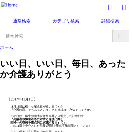
通常検索
カテゴリ検索
詳細検索
ホーム
いい日、いい日、毎日、あった
か介護ありがとう
【2017年11月1日】
11月11日は様々な記念日が多い日ですが、
『介護の日』でもあるということを皆様はご存知でしょうか。
この日は、厚生労働省が意見公募より制定した記念日で、
『高齢者や障害者等に対する介護に関し、
国民への啓発を重点的に実施する日』
です。
この11日を中心とした前後2週間を重点実施期間としています。
なお、何故11月11日なのかと言いますと、