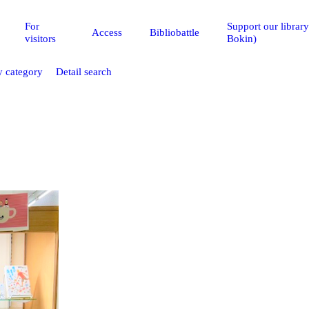
For
Support our librar
Access
Bibliobattle
visitors
Bokin)
 category
Detail search