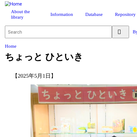
About the
Information
Database
Repository
library
By
Home
ちょっと ひといき
【2025年5月1日】