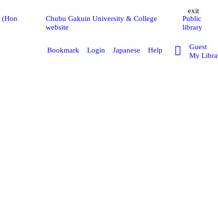
exit
y (Hon
Chubu Gakuin University & College
Public
website
library
Guest
Bookmark
Login
Japanese
Help
My Libra