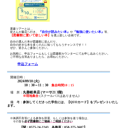
選書ツアーとは…
皆さんが書店へ行き、
『自分が読みたい本』
や
『勉強に使いたい本』
等、
【図書館に置いて欲しい本】
を選ぶ楽しい企画です。
自分の選んだ本が図書館に並んだり、
自分の好きな本を多くの人に知ってもらうチャンスです！！
ぜひ、皆さんご参加ください。
お気軽に、申込フォームもしくは図書館カウンターにてお申し込みください。
ご不明な点等ありましたら、お尋ねください。
申込フォーム
――――――――――――――――――――――――――――――――――――
開催日時：
2024/09/10 (火)
10：30～11：30
集合時間10：15
丸善岐阜店 (マーサ21 3階)
場 所：
※現地集合
(スクールバスはありません)
備 考：
参加してくださった学生には、【QUOカード】をプレゼントいたし
ます。
――――――――――――――――――――――――――――――――――――
※体調不良等による参加を辞退、もしくは参加を迷う場合は、
その旨を
必ず図書館にご連絡 / ご相談ください
【関：0575-24-2243 各務原：058-375-3607】