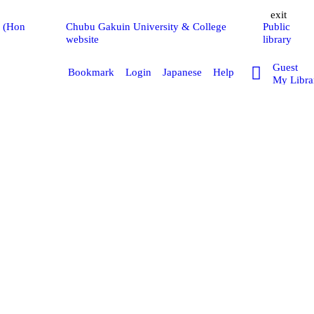
exit
y (Hon
Chubu Gakuin University & College
Public
website
library
Guest
Bookmark
Login
Japanese
Help
My Libra