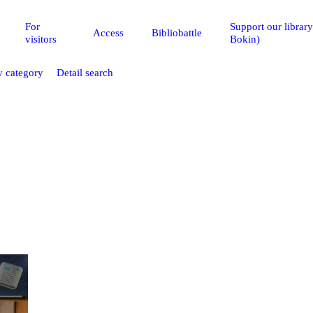
For
Support our librar
Access
Bibliobattle
visitors
Bokin)
 category
Detail search