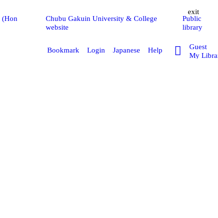
exit
y (Hon
Chubu Gakuin University & College
Public
website
library
Guest
Bookmark
Login
Japanese
Help
My Libra