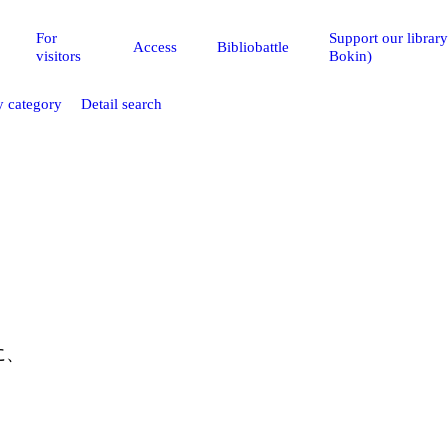
For
Support our librar
Access
Bibliobattle
visitors
Bokin)
 category
Detail search
に、